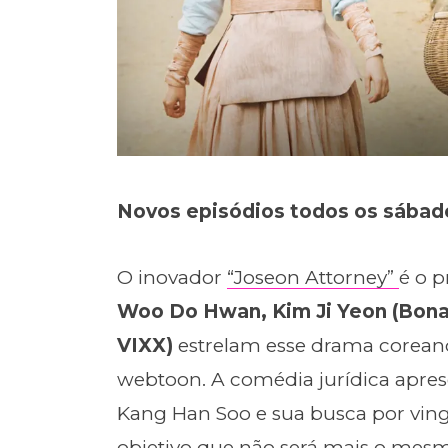
Novos episódios todos os sáb
O inovador
“Joseon Attorney”
é o p
Woo Do Hwan, Kim Ji Yeon (Bona
VIXX)
estrelam esse drama corean
webtoon. A comédia jurídica apres
Kang Han Soo e sua busca por ving
objetivo que não será mais o mes