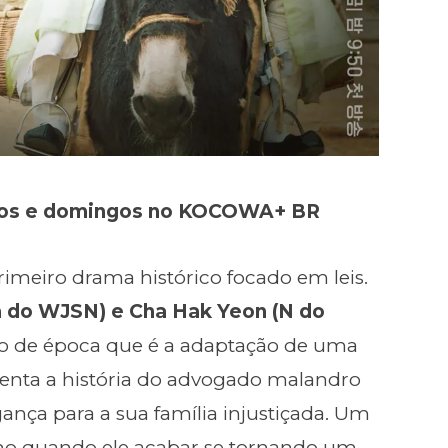
ados e domingos no KOCOWA+ BR
rimeiro drama histórico focado em leis.
 do WJSN) e Cha Hak Yeon (N do
o de época que é a adaptação de uma
enta a história do advogado malandro
ança para a sua família injustiçada. Um
mo quando ele acabar se tornando um