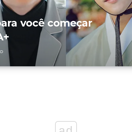
ara você começar
A+
AD
ad