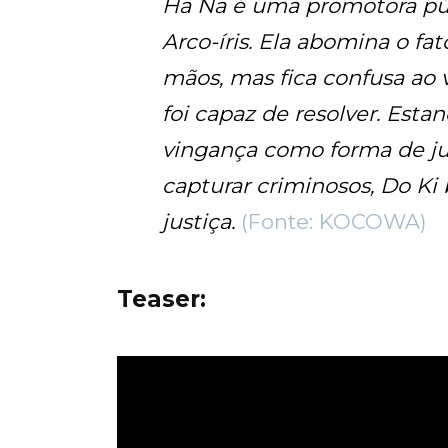
Ha Na é uma promotora púb
Arco-íris. Ela abomina o fa
mãos, mas fica confusa ao v
foi capaz de resolver. Est
vingança como forma de jus
capturar criminosos, Do Ki 
justiça.
(Fonte: KOCOWA)
Teaser
: