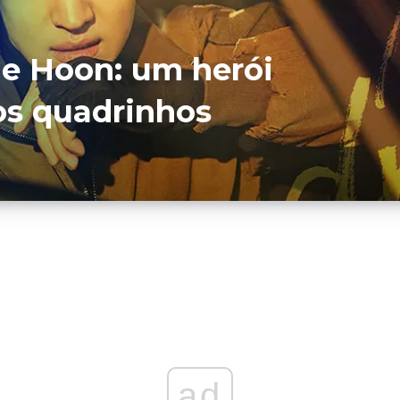
 Je Hoon: um herói
os quadrinhos
D
ad