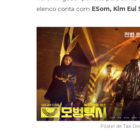
elenco conta com
ESom, Kim Eui S
Pôster de Taxi Dr