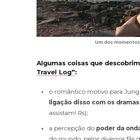
Um dos momentos m
Algumas coisas que descobri
Travel Log”
:
o romântico motivo para Jung 
ligação disso com os dramas 
assistam! Rs);
a percepção do
poder da onda
do mundo, pelos diversos fãs 