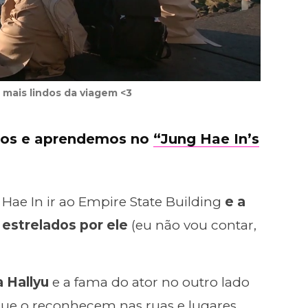
ais lindos da viagem <3
mos e aprendemos no
“Jung Hae In’s
Hae In ir ao Empire State Building
e a
estrelados por ele
(eu não vou contar,
 Hallyu
e a fama do ator no outro lado
que o reconhecem nas ruas e lugares,