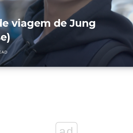
 de viagem de Jung
e)
READ
ad