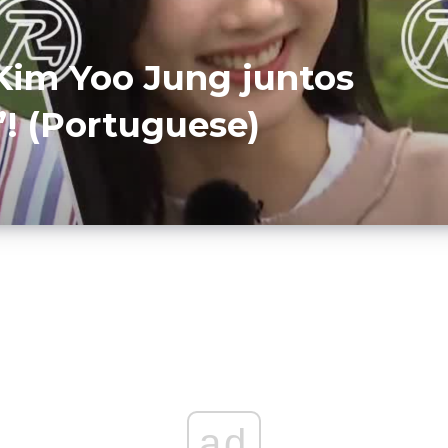
Kim Yoo Jung juntos
! (Portuguese)
ad