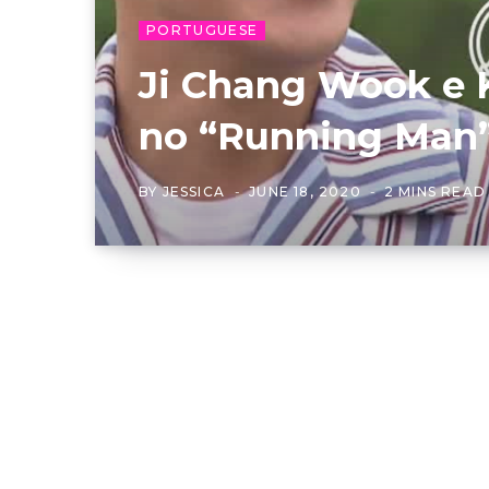
PORTUGUESE
Ji Chang Wook e 
no “Running Man”
BY
JESSICA
JUNE 18, 2020
2 MINS READ