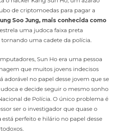
preta o hacker Kang Sun Ho, um azarão
ubo de criptomoedas para pagar a
Jung Soo Jung, mais conhecida como
 estrela uma judoca faixa preta
 tornando uma cadete da polícia.
computadores, Sun Ho era uma pessoa
nagem que muitos jovens indecisos
tá adorável no papel desse jovem que se
 judoca e decide seguir o mesmo sonho
Nacional de Polícia. O único problema é
essor ser o investigador que quase o
n
está perfeito e hilário no papel desse
rtodoxos.