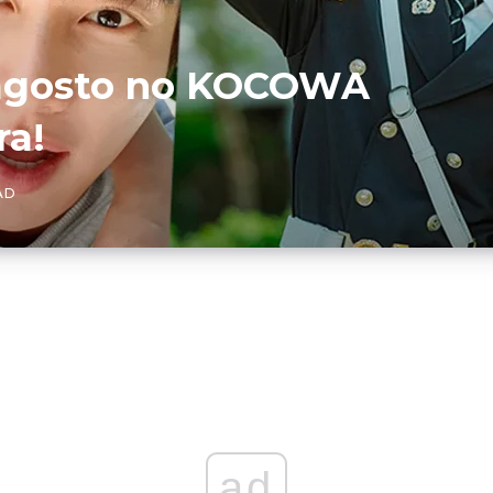
agosto no KOCOWA
ra!
AD
ad