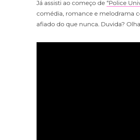
Já assisti ao começo de
“Police Univ
comédia, romance e melodrama c
afiado do que nunca. Duvida? Olha s