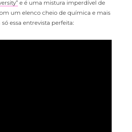
ersity”
e é uma mistura imperdível de
om um elenco cheio de química e mais
ó essa entrevista perfeita: