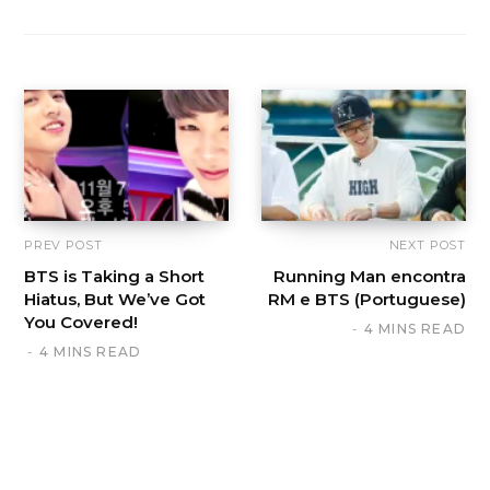
PREV POST
NEXT POST
BTS is Taking a Short
Running Man encontra
Hiatus, But We’ve Got
RM e BTS (Portuguese)
You Covered!
4 MINS READ
4 MINS READ