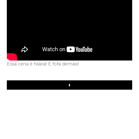
Essa cena é hilária! E fofa demais!
Play