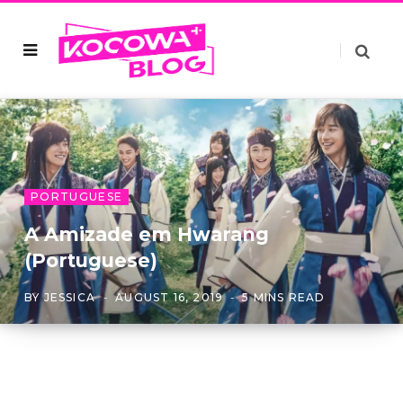
PORTUGUESE
A Amizade em Hwarang
(Portuguese)
BY
JESSICA
AUGUST 16, 2019
5 MINS READ