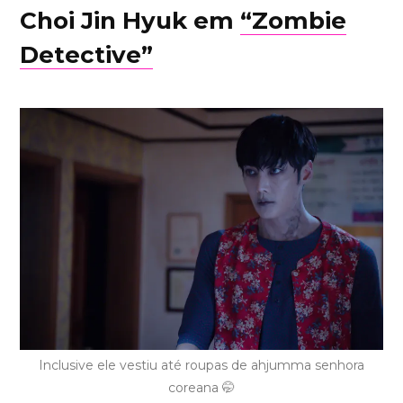
Choi Jin Hyuk em
“Zombie
Detective”
Inclusive ele vestiu até roupas de ahjumma senhora
coreana 🤭