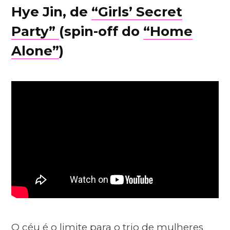
Hye Jin, de
“Girls’ Secret
Party”
(spin-off do
“Home
Alone”
)
O céu é o limite para o trio de mulheres