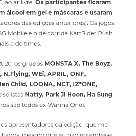
 ao ar livre.
Os participantes ficaram
m álcool em gel e máscaras e usaram
ores das edições anteriores). Os jogos
BG Mobile e o de corrida KartRider Rush
ais e de times.
2020: os grupos
MONSTA X, The Boyz,
 N.Flying, WEi, APRIL, ONF,
en Child, LOONA, NCT, IZ*ONE,
s solistas
Natty, Park Ji Hoon, Ha Sung
imos são todos ex-Wanna One).
los apresentadores da edição, que me
resultados, mesmo que eu não entendesse