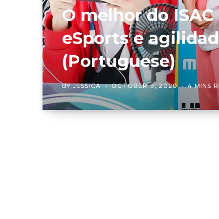
O melhor do ISAC
eSports e agilida
(Portuguese)
BY
JESSICA
OCTOBER 9, 2020
4 MINS 