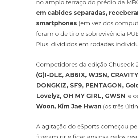
no amplo terraço do prédio da MBC,
em cabides separadas, recebera
smartphones
(em vez dos computad
foram o de tiro e sobrevivência PU
Plus, divididos em rodadas individu
Competidores da edição Chuseok 
(G)I-DLE, AB6IX, WJSN, CRAVITY,
DONGKIZ, SF9, PENTAGON, Gold
Lovelyz, OH MY GIRL, GWSN
, e o
Woon, Kim Jae Hwan
(os três últ
A agitação do eSports começou pe
fizeram rir e ficar ansiosa pelos 