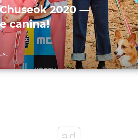
 Chuseok 2020 —
de canina!
READ
ad