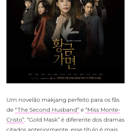
Um novelão makjang perfeito para os fãs
de
“The Second Husband”
e
“Miss Monte-
Cristo”
. “Gold Mask” é diferente dos dramas
citados anteriormente, esse título é mais