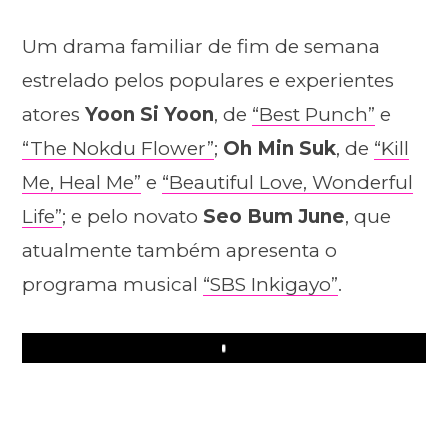
Um drama familiar de fim de semana
estrelado pelos populares e experientes
atores
Yoon Si Yoon
, de
“Best Punch”
e
“The Nokdu Flower”
;
Oh Min Suk
, de
“Kill
Me, Heal Me”
e
“Beautiful Love, Wonderful
Life”
; e pelo novato
Seo Bum June
, que
atualmente também apresenta o
programa musical
“SBS Inkigayo”
.
Play