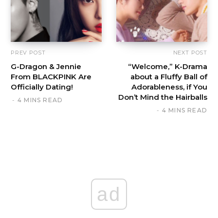
PREV POST
NEXT POST
G-Dragon & Jennie
“Welcome,” K-Drama
From BLACKPINK Are
about a Fluffy Ball of
Officially Dating!
Adorableness, if You
Don’t Mind the Hairballs
4 MINS READ
4 MINS READ
ad