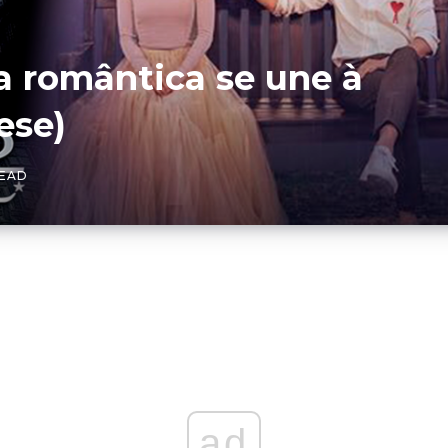
 romântica se une à
ese)
READ
ad