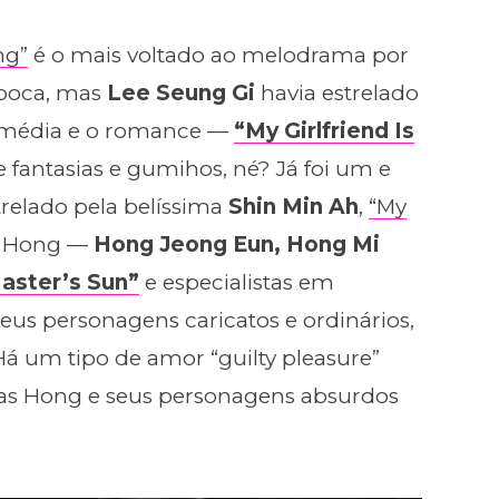
ng”
é o mais voltado ao melodrama por
época, mas
Lee Seung Gi
havia estrelado
comédia e o romance —
“My Girlfriend Is
e fantasias e gumihos, né? Já foi um e
relado pela belíssima
Shin Min Ah
,
“My
s Hong —
Hong Jeong Eun, Hong Mi
aster’s Sun”
e especialistas em
eus personagens caricatos e ordinários,
 Há um tipo de amor “guilty pleasure”
s Hong e seus personagens absurdos