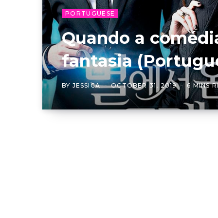
PORTUGUESE
Quando a comédia
fantasia (Portugu
BY
JESSICA
OCTOBER 31, 2019
6 MINS 