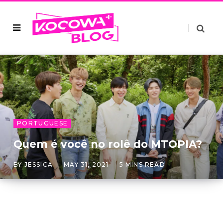
PORTUGUESE
Quem é você no rolê do MTOPIA?
BY
JESSICA
MAY 31, 2021
5 MINS READ