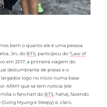
bemos bem o quanto ele é uma pessoa
lva. Jin, do
BTS
, participou do
“Law of
vo em 2017, a primeira viagem do
ual deslumbrante de praias e o
 largados logo no início numa base
or ARMY que se tem notícia (ele
amília o fanchart do
BTS
, haha), fazendo
(Gong Myung e Sleepy) e, claro,