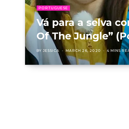
PORTUGUESE
Vá para a selva c
Of The Jungle” (P
BY
JESSICA
MARCH 26, 2020
4 MINS RE