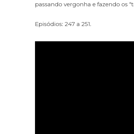
passando vergonha e fazendo os “t
Episódios: 247 a 251.