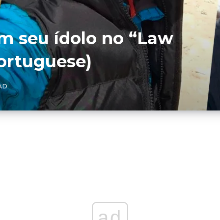
om seu ídolo no “Law
ortuguese)
AD
ad