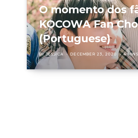
O momento dos fã
KOCOWA Fan Choi
(Portuguese)
BY
JESSICA
DECEMBER 23, 2020
4 MIN