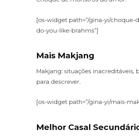
[os-widget path=”/gina-yi/choque
do-you-like-brahms”]
Mais Makjang
Makjang: situações inacreditáveis, 
para descrever.
[os-widget path=”/gina-yi/mais-ma
Melhor Casal Secundári