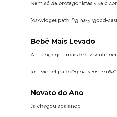
Nem só de protagonistas vive o co
[os-widget path=”/gina-yi/good-cas
Bebê Mais Levado
A criança que mais te fez sentir pen
[os-widget path=”/gina-yi/os-irm%C
Novato do Ano
Já chegou abalando.