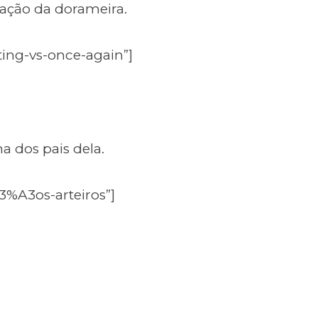
ração da dorameira.
ting-vs-once-again”]
a dos pais dela.
3%A3os-arteiros”]