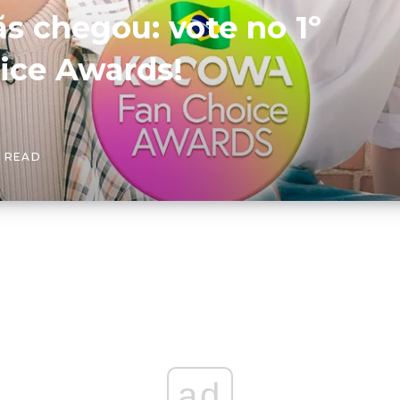
s chegou: vote no 1º
ce Awards!
S READ
ad