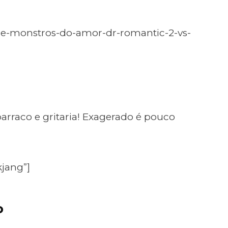
-de-monstros-do-amor-dr-romantic-2-vs-
barraco e gritaria! Exagerado é pouco
kjang”]
o