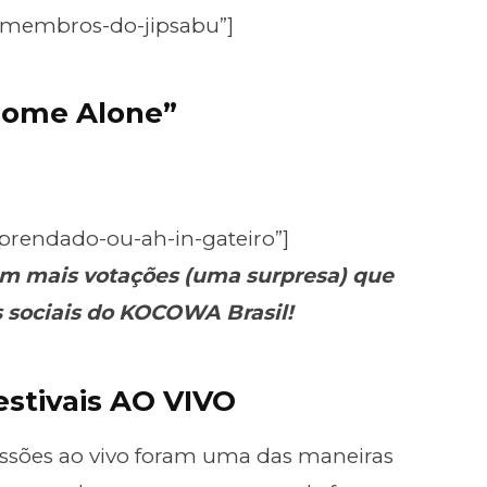
s-membros-do-jipsabu”]
Home Alone”
-prendado-ou-ah-in-gateiro”]
m mais votações (uma surpresa) que
s sociais do KOCOWA Brasil!
estivais AO VIVO
missões ao vivo foram uma das maneiras