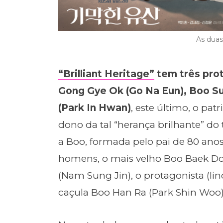
As duas
“Brilliant Heritage”
tem três prot
Gong Gye Ok (Go Na Eun), Boo Su
(Park In Hwan)
, este último, o pat
dono da tal “herança brilhante” do t
a Boo, formada pelo pai de 80 anos
homens, o mais velho Boo Baek D
(Nam Sung Jin), o protagonista (li
caçula Boo Han Ra (Park Shin Woo)