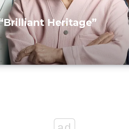
“Brilliant Heritage”
ad