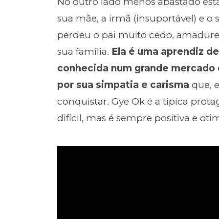
No outro lado menos abastado está 
sua mãe, a irmã (insuportável) e o
perdeu o pai muito cedo, amadurec
sua família.
Ela é uma aprendiz d
conhecida num grande mercado d
por sua simpatia e carisma
que, e
conquistar. Gye Ok é a típica prot
difícil, mas é sempre positiva e oti