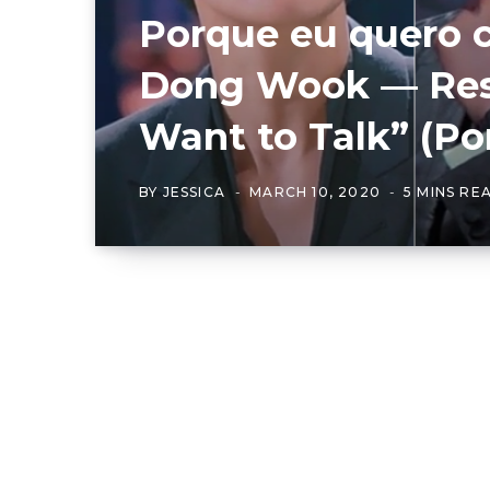
Porque eu quero 
Dong Wook — Res
Want to Talk” (Po
BY
JESSICA
MARCH 10, 2020
5 MINS RE