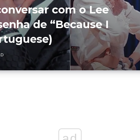
conversar com o Lee
enha de “Because I
rtuguese)
AD
ad