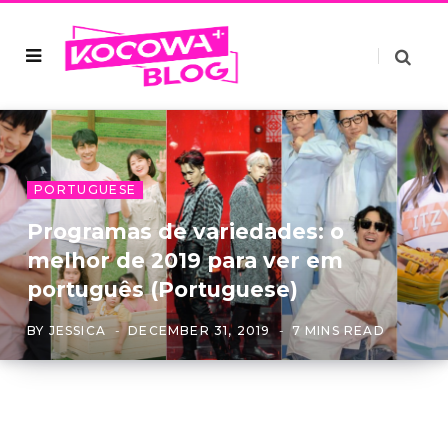
PORTUGUESE
Programas de variedades: o
melhor de 2019 para ver em
português (Portuguese)
BY
JESSICA
DECEMBER 31, 2019
7 MINS READ